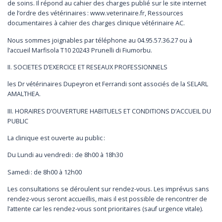
de soins. Il répond au cahier des charges publié sur le site internet
de l’ordre des vétérinaires : www.veterinaire.fr, Ressources
documentaires à cahier des charges clinique vétérinaire AC.
Nous sommes joignables par téléphone au 04.95.57.36.27 ou à
l’accueil Marfisola T10 20243 Prunelli di Fiumorbu.
II. SOCIETES D’EXERCICE ET RESEAUX PROFESSIONNELS
les Dr vétérinaires Dupeyron et Ferrandi sont associés de la SELARL
AMALTHEA.
III. HORAIRES D’OUVERTURE HABITUELS ET CONDITIONS D’ACCUEIL DU
PUBLIC
La clinique est ouverte au public :
Du Lundi au vendredi : de 8h00 à 18h30
Samedi : de 8h00 à 12h00
Les consultations se déroulent sur rendez-vous. Les imprévus sans
rendez-vous seront accueillis, mais il est possible de rencontrer de
l’attente car les rendez-vous sont prioritaires (sauf urgence vitale).