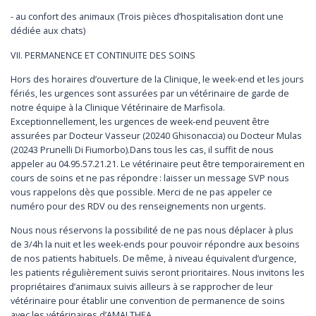
- au confort des animaux (Trois pièces d’hospitalisation dont une
dédiée aux chats)
VII. PERMANENCE ET CONTINUITE DES SOINS
Hors des horaires d’ouverture de la Clinique, le week-end et les jours
fériés, les urgences sont assurées par un vétérinaire de garde de
notre équipe à la Clinique Vétérinaire de Marfisola.
Exceptionnellement, les urgences de week-end peuvent être
assurées par Docteur Vasseur (20240 Ghisonaccia) ou Docteur Mulas
(20243 Prunelli Di Fiumorbo).Dans tous les cas, il suffit de nous
appeler au 04.95.57.21.21. Le vétérinaire peut être temporairement en
cours de soins et ne pas répondre : laisser un message SVP nous
vous rappelons dès que possible. Merci de ne pas appeler ce
numéro pour des RDV ou des renseignements non urgents.
Nous nous réservons la possibilité de ne pas nous déplacer à plus
de 3/4h la nuit et les week-ends pour pouvoir répondre aux besoins
de nos patients habituels. De même, à niveau équivalent d’urgence,
les patients régulièrement suivis seront prioritaires. Nous invitons les
propriétaires d’animaux suivis ailleurs à se rapprocher de leur
vétérinaire pour établir une convention de permanence de soins
avec les vétérinaires d’AMALTHEA.